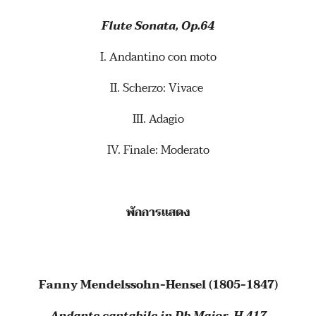
Flute Sonata, Op.64
I. Andantino con moto
II. Scherzo: Vivace
III. Adagio
IV. Finale: Moderato
พักการแสดง
Fanny Mendelssohn-Hensel (1805-1847)
Andante cantabile in Db Major, H.417