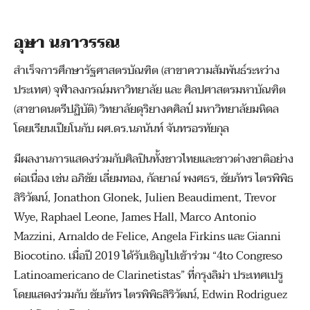
อุษา นภาวรรณ
สำเร็จการศึกษารัฐศาสตรบัณฑิต (สาขาความสัมพันธ์ระหว่าง
ประเทศ) จุฬาลงกรณ์มหาวิทยาลัย และ ศิลปศาสตรมหาบัณฑิต
(สาขาดนตรีปฏิบัติ) วิทยาลัยดุริยางคศิลป์ มหาวิทยาลัยมหิดล
โดยเรียนเปียโนกับ ผศ.ดร.นภนันท์ จันทรอรทัยกุล
มีผลงานการแสดงร่วมกับศิลปินทั้งชาวไทยและชาวต่างชาติอย่าง
ต่อเนื่อง เช่น อภิชัย เลี่ยมทอง, กัลยาณ์ พงศธร, ชัยภัทร ไตรพิพิธ
สิริวัฒน์, Jonathon Glonek, Julien Beaudiment, Trevor
Wye, Raphael Leone, James Hall, Marco Antonio
Mazzini, Arnaldo de Felice, Angela Firkins และ Gianni
Biocotino. เมื่อปี 2019 ได้รับเชิญไปเข้าร่วม “4to Congreso
Latinoamericano de Clarinetistas” ที่กรุงลิม่า ประเทศเปรู
โดยแสดงร่วมกับ ชัยภัทร ไตรพิพิธสิริวัฒน์, Edwin Rodriguez